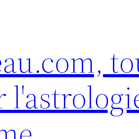
eau.com, to
 l'astrologi
sme