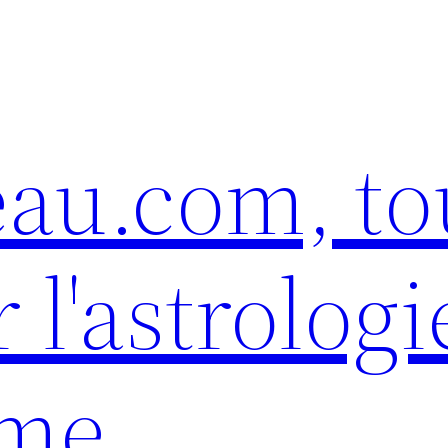
eau.com, to
 l'astrologi
sme