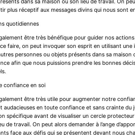
résents dans sa maison ou son lieu de travail. On peu
entir plus réceptif aux messages divins qui nous sont 
ons quotidiennes
t également être très bénéfique pour guider nos action
r ce faire, on peut invoquer son esprit en utilisant une
autres personnes ou objets présents dans sa maison ou
ance afin que nous puissions prendre les bonnes déci
ls.
re confiance en soi
t également être très utile pour augmenter notre confi
t audacieuses en toute confiance et sans crainte du j
ion spécifique avant de visualiser un cercle protecteu
eu de travail. On peut alors demander à l’ange d’appo
iants face aux défis qui se présentent devant nous cha