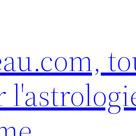
eau.com, to
 l'astrologi
sme