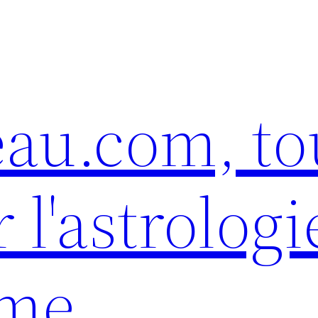
eau.com, to
 l'astrologi
sme