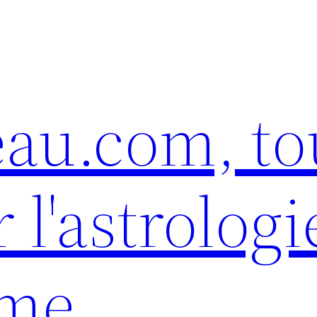
eau.com, to
 l'astrologi
sme