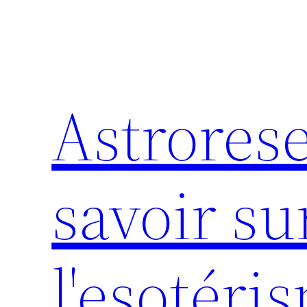
Aller
au
contenu
Astrores
savoir sur
l'esotéri